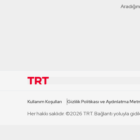
Aradığını
KURUMSAL
KANAL
Kullanım Koşulları
Gizlilik Politikası ve Aydınlatma Metn
TRT Hakkında
TRT 1
Her hakkı saklıdır. ©2026 TRT. Bağlantı yoluyla gidil
Mevzuat
TRT 2
Basın Açıklamaları
TRT Belge
Bize Ulaşın
TRT Habe