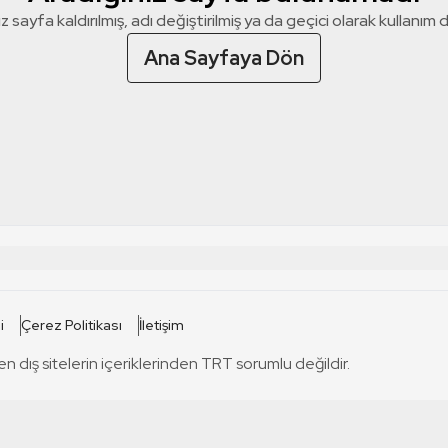
z sayfa kaldırılmış, adı değiştirilmiş ya da geçici olarak kullanım dış
Ana Sayfaya Dön
 SİTELERİ
SİTELER
i
Çerez Politikası
İletişim
TRT Kürdi
tabii
T
en dış sitelerin içeriklerinden TRT sorumlu değildir.
TRT World
TRT Dinle
T
sel
TRT Arabi
Engelsiz TRT
T
r
TRT Eba İlkokul
TRT 12 Punto
T