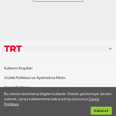
KURUMSAL
Kullanım Koşulları
KANAL SİTELERİ
Gizlilik Politikası ve Aydınlatma Metni
Çerez Politikası
SİTELER
Bu sitede tanımlama bilgileri kullanılır. Sitede gezinmeye devam
İletişim
ederek, çerez kullanımımızı kabul etmiş olursunuz.
Çerez
Politikası
CANLI YAYINLAR
Her hakkı saklıdır. ©2026 TRT. Bağlantı yoluyla gidilen dış
Kabul et
sitelerin içeriklerinden TRT sorumlu değildir.