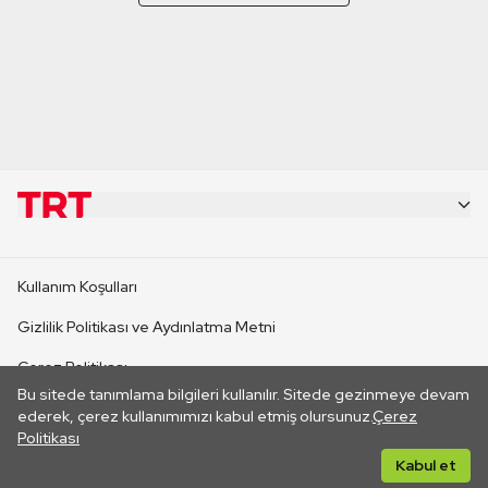
KURUMSAL
Kullanım Koşulları
KANAL SİTELERİ
Gizlilik Politikası ve Aydınlatma Metni
Çerez Politikası
SİTELER
Bu sitede tanımlama bilgileri kullanılır. Sitede gezinmeye devam
İletişim
ederek, çerez kullanımımızı kabul etmiş olursunuz.
Çerez
Politikası
CANLI YAYINLAR
Her hakkı saklıdır. ©2026 TRT. Bağlantı yoluyla gidilen dış
Kabul et
sitelerin içeriklerinden TRT sorumlu değildir.