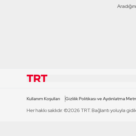
Aradığını
KURUMSAL
KANAL
Kullanım Koşulları
Gizlilik Politikası ve Aydınlatma Metn
TRT Hakkında
TRT 1
Her hakkı saklıdır. ©2026 TRT. Bağlantı yoluyla gidil
Mevzuat
TRT 2
Basın Açıklamaları
TRT Belge
Bize Ulaşın
TRT Habe