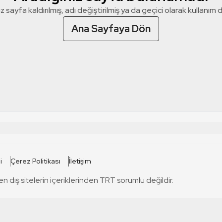
z sayfa kaldırılmış, adı değiştirilmiş ya da geçici olarak kullanım dış
Ana Sayfaya Dön
 SİTELERİ
SİTELER
i
Çerez Politikası
İletişim
TRT Kürdi
tabii
T
en dış sitelerin içeriklerinden TRT sorumlu değildir.
TRT World
TRT Dinle
T
sel
TRT Arabi
Engelsiz TRT
T
r
TRT Eba İlkokul
TRT 12 Punto
T