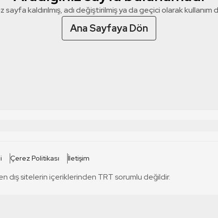
z sayfa kaldırılmış, adı değiştirilmiş ya da geçici olarak kullanım dış
Ana Sayfaya Dön
 SİTELERİ
SİTELER
i
Çerez Politikası
İletişim
TRT Kürdi
tabii
T
en dış sitelerin içeriklerinden TRT sorumlu değildir.
TRT World
TRT Dinle
T
sel
TRT Arabi
Engelsiz TRT
T
r
TRT Eba İlkokul
TRT 12 Punto
T