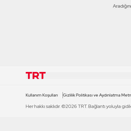
Aradığını
KURUMSAL
KANAL
Kullanım Koşulları
Gizlilik Politikası ve Aydınlatma Metn
TRT Hakkında
TRT 1
Her hakkı saklıdır. ©2026 TRT. Bağlantı yoluyla gidil
Mevzuat
TRT 2
Basın Açıklamaları
TRT Belge
Bize Ulaşın
TRT Habe