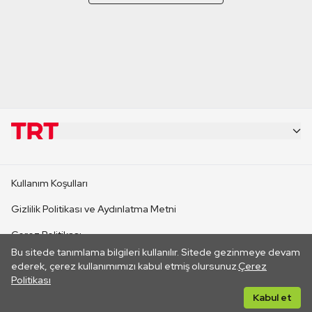
KURUMSAL
Kullanım Koşulları
KANAL SİTELERİ
Gizlilik Politikası ve Aydınlatma Metni
Çerez Politikası
SİTELER
Bu sitede tanımlama bilgileri kullanılır. Sitede gezinmeye devam
İletişim
ederek, çerez kullanımımızı kabul etmiş olursunuz.
Çerez
Politikası
CANLI YAYINLAR
Her hakkı saklıdır. ©2026 TRT. Bağlantı yoluyla gidilen dış
Kabul et
sitelerin içeriklerinden TRT sorumlu değildir.