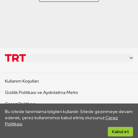
KURUMSAL
Kullanım Koşulları
KANAL SİTELERİ
Gizlilik Politikası ve Aydınlatma Metni
Çerez Politikası
SİTELER
Bu sitede tanımlama bilgileri kullanılır. Sitede gezinmeye devam
İletişim
ederek, çerez kullanımımızı kabul etmiş olursunuz.
Çerez
Politikası
CANLI YAYINLAR
Her hakkı saklıdır. ©2026 TRT. Bağlantı yoluyla gidilen dış
Kabul et
sitelerin içeriklerinden TRT sorumlu değildir.