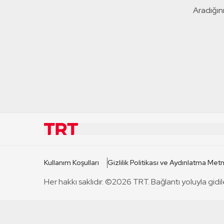
Aradığını
KURUMSAL
KANAL
Kullanım Koşulları
Gizlilik Politikası ve Aydınlatma Metn
TRT Hakkında
TRT 1
Her hakkı saklıdır. ©2026 TRT. Bağlantı yoluyla gidil
Mevzuat
TRT 2
Basın Açıklamaları
TRT Belge
Bize Ulaşın
TRT Habe