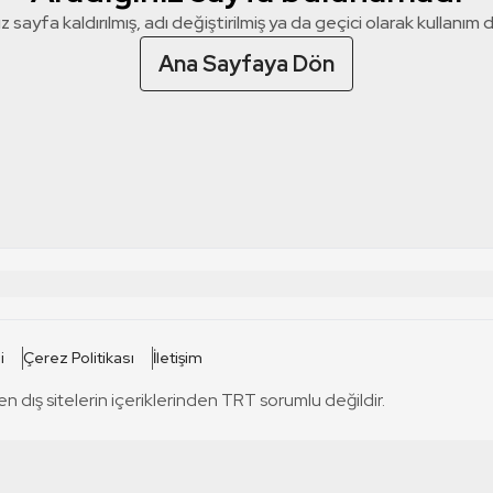
z sayfa kaldırılmış, adı değiştirilmiş ya da geçici olarak kullanım dış
Ana Sayfaya Dön
 SİTELERİ
SİTELER
i
Çerez Politikası
İletişim
TRT Kürdi
tabii
T
en dış sitelerin içeriklerinden TRT sorumlu değildir.
TRT World
TRT Dinle
T
sel
TRT Arabi
Engelsiz TRT
T
r
TRT Eba İlkokul
TRT 12 Punto
T