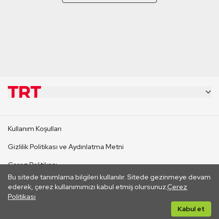
KURUMSAL
Kullanım Koşulları
KANAL SİTELERİ
Gizlilik Politikası ve Aydınlatma Metni
Çerez Politikası
SİTELER
Bu sitede tanımlama bilgileri kullanılır. Sitede gezinmeye devam
İletişim
ederek, çerez kullanımımızı kabul etmiş olursunuz.
Çerez
Politikası
CANLI YAYINLAR
Her hakkı saklıdır. ©2026 TRT. Bağlantı yoluyla gidilen dış
Kabul et
sitelerin içeriklerinden TRT sorumlu değildir.