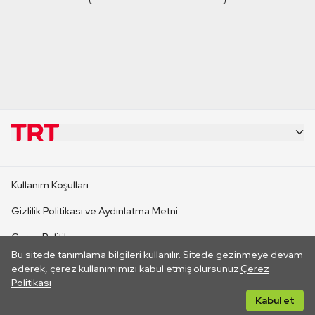
KURUMSAL
Kullanım Koşulları
KANAL SİTELERİ
Gizlilik Politikası ve Aydınlatma Metni
Çerez Politikası
SİTELER
Bu sitede tanımlama bilgileri kullanılır. Sitede gezinmeye devam
İletişim
ederek, çerez kullanımımızı kabul etmiş olursunuz.
Çerez
Politikası
CANLI YAYINLAR
Her hakkı saklıdır. ©2026 TRT. Bağlantı yoluyla gidilen dış
Kabul et
sitelerin içeriklerinden TRT sorumlu değildir.