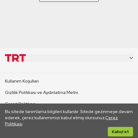
KURUMSAL
Kullanım Koşulları
KANAL SİTELERİ
Gizlilik Politikası ve Aydınlatma Metni
Çerez Politikası
SİTELER
Bu sitede tanımlama bilgileri kullanılır. Sitede gezinmeye devam
İletişim
ederek, çerez kullanımımızı kabul etmiş olursunuz.
Çerez
Politikası
CANLI YAYINLAR
Her hakkı saklıdır. ©2026 TRT. Bağlantı yoluyla gidilen dış
Kabul et
sitelerin içeriklerinden TRT sorumlu değildir.