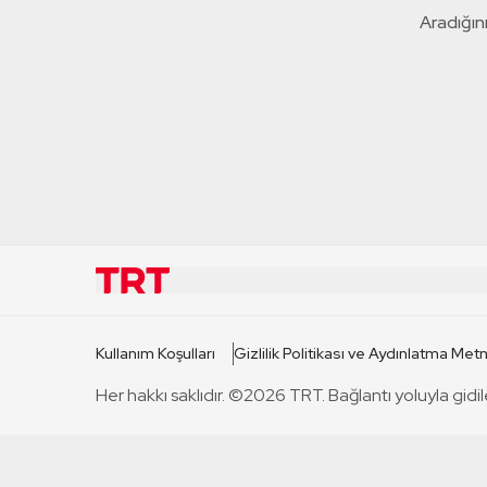
Aradığını
KURUMSAL
KANAL
Kullanım Koşulları
Gizlilik Politikası ve Aydınlatma Metn
TRT Hakkında
TRT 1
Her hakkı saklıdır. ©2026 TRT. Bağlantı yoluyla gidil
Mevzuat
TRT 2
Basın Açıklamaları
TRT Belge
Bize Ulaşın
TRT Habe