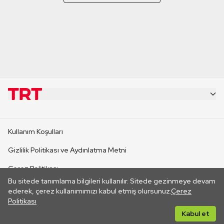
KURUMSAL
Kullanım Koşulları
KANAL SİTELERİ
Gizlilik Politikası ve Aydınlatma Metni
Çerez Politikası
SİTELER
Bu sitede tanımlama bilgileri kullanılır. Sitede gezinmeye devam
İletişim
ederek, çerez kullanımımızı kabul etmiş olursunuz.
Çerez
Politikası
CANLI YAYINLAR
Her hakkı saklıdır. ©2026 TRT. Bağlantı yoluyla gidilen dış
Kabul et
sitelerin içeriklerinden TRT sorumlu değildir.