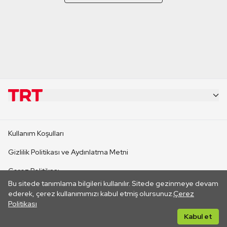
KURUMSAL
Kullanım Koşulları
KANAL SİTELERİ
Gizlilik Politikası ve Aydınlatma Metni
Çerez Politikası
SİTELER
Bu sitede tanımlama bilgileri kullanılır. Sitede gezinmeye devam
İletişim
ederek, çerez kullanımımızı kabul etmiş olursunuz.
Çerez
Politikası
CANLI YAYINLAR
Her hakkı saklıdır. ©2026 TRT. Bağlantı yoluyla gidilen dış
Kabul et
sitelerin içeriklerinden TRT sorumlu değildir.