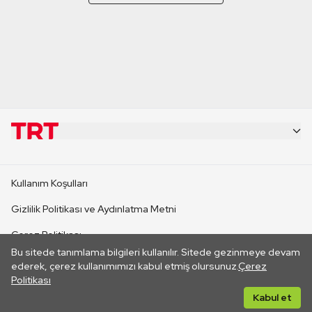
KURUMSAL
Kullanım Koşulları
KANAL SİTELERİ
Gizlilik Politikası ve Aydınlatma Metni
Çerez Politikası
SİTELER
Bu sitede tanımlama bilgileri kullanılır. Sitede gezinmeye devam
İletişim
ederek, çerez kullanımımızı kabul etmiş olursunuz.
Çerez
Politikası
CANLI YAYINLAR
Her hakkı saklıdır. ©2026 TRT. Bağlantı yoluyla gidilen dış
Kabul et
sitelerin içeriklerinden TRT sorumlu değildir.