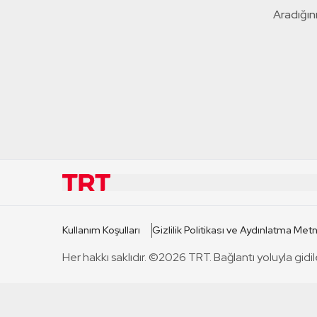
Aradığını
KURUMSAL
KANAL
Kullanım Koşulları
Gizlilik Politikası ve Aydınlatma Metn
TRT Hakkında
TRT 1
Her hakkı saklıdır. ©2026 TRT. Bağlantı yoluyla gidil
Mevzuat
TRT 2
Basın Açıklamaları
TRT Belge
Bize Ulaşın
TRT Habe