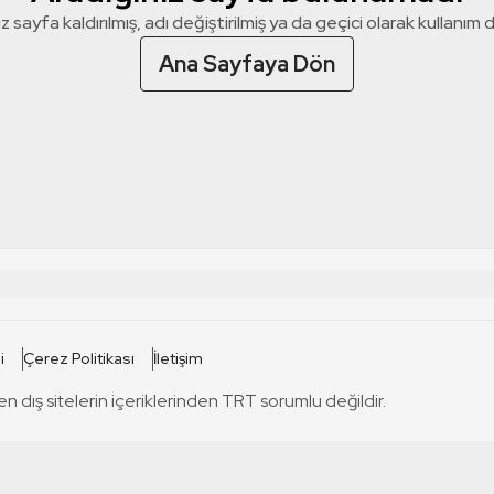
z sayfa kaldırılmış, adı değiştirilmiş ya da geçici olarak kullanım dış
Ana Sayfaya Dön
 SİTELERİ
SİTELER
i
Çerez Politikası
İletişim
TRT Kürdi
tabii
T
en dış sitelerin içeriklerinden TRT sorumlu değildir.
TRT World
TRT Dinle
T
sel
TRT Arabi
Engelsiz TRT
T
r
TRT Eba İlkokul
TRT 12 Punto
T