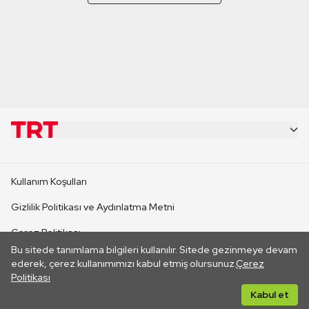
KURUMSAL
Kullanım Koşulları
KANAL SİTELERİ
Gizlilik Politikası ve Aydınlatma Metni
Çerez Politikası
SİTELER
Bu sitede tanımlama bilgileri kullanılır. Sitede gezinmeye devam
İletişim
ederek, çerez kullanımımızı kabul etmiş olursunuz.
Çerez
Politikası
CANLI YAYINLAR
Her hakkı saklıdır. ©2026 TRT. Bağlantı yoluyla gidilen dış
Kabul et
sitelerin içeriklerinden TRT sorumlu değildir.