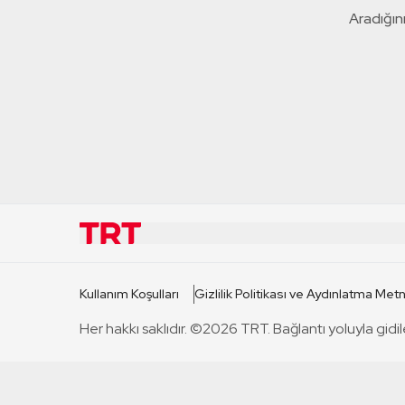
Aradığını
KURUMSAL
KANAL
Kullanım Koşulları
Gizlilik Politikası ve Aydınlatma Metn
TRT Hakkında
TRT 1
Her hakkı saklıdır. ©2026 TRT. Bağlantı yoluyla gidil
Mevzuat
TRT 2
Basın Açıklamaları
TRT Belge
Bize Ulaşın
TRT Habe