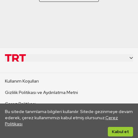
KURUMSAL
Kullanım Koşulları
KANAL SİTELERİ
Gizlilik Politikası ve Aydınlatma Metni
Çerez Politikası
SİTELER
Bu sitede tanımlama bilgileri kullanılır. Sitede gezinmeye devam
İletişim
ederek, çerez kullanımımızı kabul etmiş olursunuz.
Çerez
Politikası
CANLI YAYINLAR
Her hakkı saklıdır. ©2026 TRT. Bağlantı yoluyla gidilen dış
Kabul et
sitelerin içeriklerinden TRT sorumlu değildir.