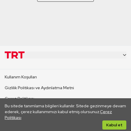
KURUMSAL
Kullanım Koşulları
KANAL SİTELERİ
Gizlilik Politikası ve Aydınlatma Metni
Çerez Politikası
SİTELER
Bu sitede tanımlama bilgileri kullanılır. Sitede gezinmeye devam
İletişim
ederek, çerez kullanımımızı kabul etmiş olursunuz.
Çerez
Politikası
CANLI YAYINLAR
Her hakkı saklıdır. ©2026 TRT. Bağlantı yoluyla gidilen dış
Kabul et
sitelerin içeriklerinden TRT sorumlu değildir.