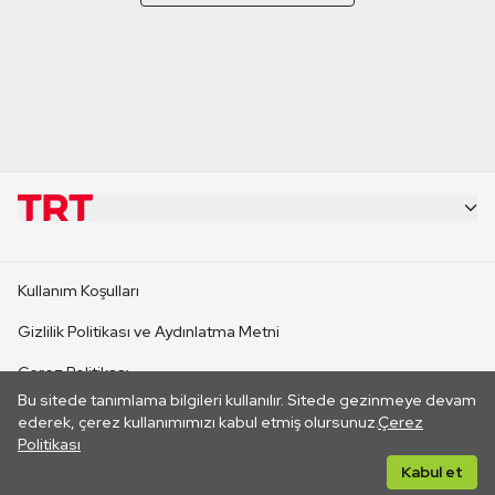
KURUMSAL
Kullanım Koşulları
KANAL SİTELERİ
Gizlilik Politikası ve Aydınlatma Metni
Çerez Politikası
SİTELER
Bu sitede tanımlama bilgileri kullanılır. Sitede gezinmeye devam
İletişim
ederek, çerez kullanımımızı kabul etmiş olursunuz.
Çerez
Politikası
CANLI YAYINLAR
Her hakkı saklıdır. ©2026 TRT. Bağlantı yoluyla gidilen dış
Kabul et
sitelerin içeriklerinden TRT sorumlu değildir.