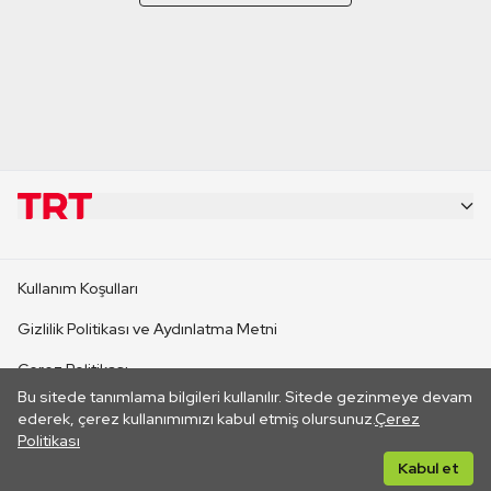
KURUMSAL
Kullanım Koşulları
KANAL SİTELERİ
Gizlilik Politikası ve Aydınlatma Metni
Çerez Politikası
SİTELER
Bu sitede tanımlama bilgileri kullanılır. Sitede gezinmeye devam
İletişim
ederek, çerez kullanımımızı kabul etmiş olursunuz.
Çerez
Politikası
CANLI YAYINLAR
Her hakkı saklıdır. ©2026 TRT. Bağlantı yoluyla gidilen dış
Kabul et
sitelerin içeriklerinden TRT sorumlu değildir.