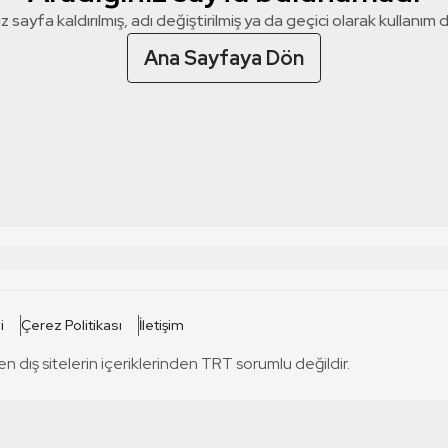
z sayfa kaldırılmış, adı değiştirilmiş ya da geçici olarak kullanım dış
Ana Sayfaya Dön
 SİTELERİ
SİTELER
i
Çerez Politikası
İletişim
TRT Kürdi
tabii
T
en dış sitelerin içeriklerinden TRT sorumlu değildir.
TRT World
TRT Dinle
T
sel
TRT Arabi
Engelsiz TRT
T
r
TRT Eba İlkokul
TRT 12 Punto
T