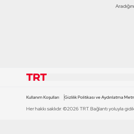
Aradığını
KURUMSAL
KANAL
Kullanım Koşulları
Gizlilik Politikası ve Aydınlatma Metn
TRT Hakkında
TRT 1
Her hakkı saklıdır. ©2026 TRT. Bağlantı yoluyla gidil
Mevzuat
TRT 2
Basın Açıklamaları
TRT Belge
Bize Ulaşın
TRT Habe