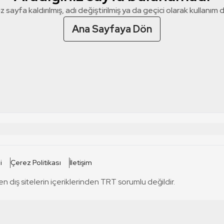
z sayfa kaldırılmış, adı değiştirilmiş ya da geçici olarak kullanım dış
Ana Sayfaya Dön
 SİTELERİ
SİTELER
i
Çerez Politikası
İletişim
TRT Kürdi
tabii
T
en dış sitelerin içeriklerinden TRT sorumlu değildir.
TRT World
TRT Dinle
T
sel
TRT Arabi
Engelsiz TRT
T
r
TRT Eba İlkokul
TRT 12 Punto
T