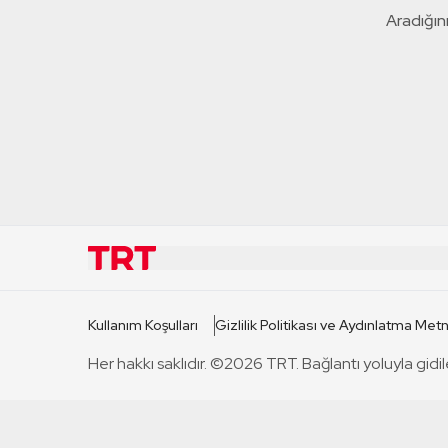
Aradığını
KURUMSAL
KANAL
Kullanım Koşulları
Gizlilik Politikası ve Aydınlatma Metn
TRT Hakkında
TRT 1
Her hakkı saklıdır. ©2026 TRT. Bağlantı yoluyla gidil
Mevzuat
TRT 2
Basın Açıklamaları
TRT Belge
Bize Ulaşın
TRT Habe