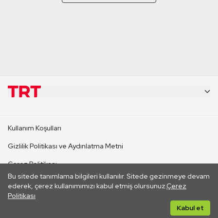
KURUMSAL
Kullanım Koşulları
KANAL SİTELERİ
Gizlilik Politikası ve Aydınlatma Metni
Çerez Politikası
SİTELER
Bu sitede tanımlama bilgileri kullanılır. Sitede gezinmeye devam
İletişim
ederek, çerez kullanımımızı kabul etmiş olursunuz.
Çerez
Politikası
CANLI YAYINLAR
Her hakkı saklıdır. ©2026 TRT. Bağlantı yoluyla gidilen dış
Kabul et
sitelerin içeriklerinden TRT sorumlu değildir.