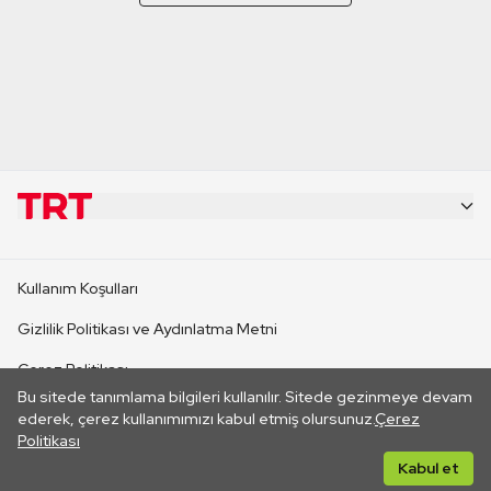
KURUMSAL
Kullanım Koşulları
KANAL SİTELERİ
Gizlilik Politikası ve Aydınlatma Metni
Çerez Politikası
SİTELER
Bu sitede tanımlama bilgileri kullanılır. Sitede gezinmeye devam
İletişim
ederek, çerez kullanımımızı kabul etmiş olursunuz.
Çerez
Politikası
CANLI YAYINLAR
Her hakkı saklıdır. ©2026 TRT. Bağlantı yoluyla gidilen dış
Kabul et
sitelerin içeriklerinden TRT sorumlu değildir.