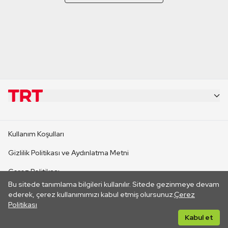
KURUMSAL
Kullanım Koşulları
KANAL SİTELERİ
Gizlilik Politikası ve Aydınlatma Metni
Çerez Politikası
SİTELER
Bu sitede tanımlama bilgileri kullanılır. Sitede gezinmeye devam
İletişim
ederek, çerez kullanımımızı kabul etmiş olursunuz.
Çerez
Politikası
CANLI YAYINLAR
Her hakkı saklıdır. ©2026 TRT. Bağlantı yoluyla gidilen dış
Kabul et
sitelerin içeriklerinden TRT sorumlu değildir.