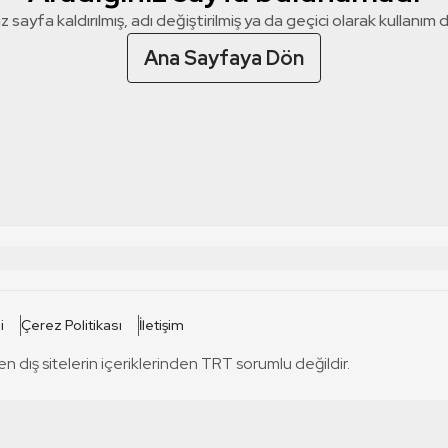
z sayfa kaldırılmış, adı değiştirilmiş ya da geçici olarak kullanım dış
Ana Sayfaya Dön
 SİTELERİ
SİTELER
i
Çerez Politikası
İletişim
TRT Kürdi
tabii
T
en dış sitelerin içeriklerinden TRT sorumlu değildir.
TRT World
TRT Dinle
T
sel
TRT Arabi
Engelsiz TRT
T
r
TRT Eba İlkokul
TRT 12 Punto
T