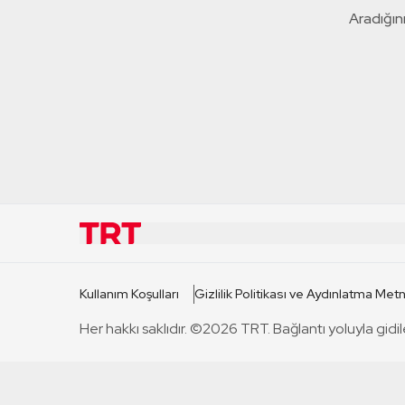
Aradığını
KURUMSAL
KANAL
Kullanım Koşulları
Gizlilik Politikası ve Aydınlatma Metn
TRT Hakkında
TRT 1
Her hakkı saklıdır. ©2026 TRT. Bağlantı yoluyla gidil
Mevzuat
TRT 2
Basın Açıklamaları
TRT Belge
Bize Ulaşın
TRT Habe