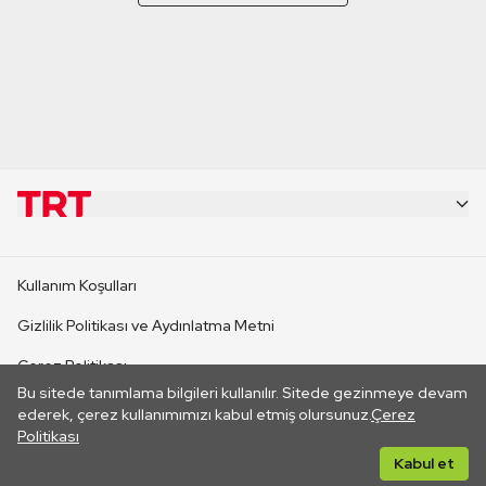
KURUMSAL
Kullanım Koşulları
KANAL SİTELERİ
Gizlilik Politikası ve Aydınlatma Metni
Çerez Politikası
SİTELER
Bu sitede tanımlama bilgileri kullanılır. Sitede gezinmeye devam
İletişim
ederek, çerez kullanımımızı kabul etmiş olursunuz.
Çerez
Politikası
CANLI YAYINLAR
Her hakkı saklıdır. ©2026 TRT. Bağlantı yoluyla gidilen dış
Kabul et
sitelerin içeriklerinden TRT sorumlu değildir.