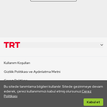
KURUMSAL
Kullanım Koşulları
KANAL SİTELERİ
Gizlilik Politikası ve Aydınlatma Metni
Çerez Politikası
SİTELER
Bu sitede tanımlama bilgileri kullanılır. Sitede gezinmeye devam
İletişim
ederek, çerez kullanımımızı kabul etmiş olursunuz.
Çerez
Politikası
CANLI YAYINLAR
Her hakkı saklıdır. ©2026 TRT. Bağlantı yoluyla gidilen dış
Kabul et
sitelerin içeriklerinden TRT sorumlu değildir.