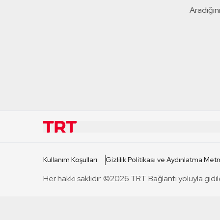
Aradığını
KURUMSAL
KANAL
Kullanım Koşulları
Gizlilik Politikası ve Aydınlatma Metn
TRT Hakkında
TRT 1
Her hakkı saklıdır. ©2026 TRT. Bağlantı yoluyla gidil
Mevzuat
TRT 2
Basın Açıklamaları
TRT Belge
Bize Ulaşın
TRT Habe