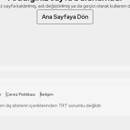
z sayfa kaldırılmış, adı değiştirilmiş ya da geçici olarak kullanım dış
Ana Sayfaya Dön
 SİTELERİ
SİTELER
i
Çerez Politikası
İletişim
TRT Kürdi
tabii
T
en dış sitelerin içeriklerinden TRT sorumlu değildir.
TRT World
TRT Dinle
T
sel
TRT Arabi
Engelsiz TRT
T
r
TRT Eba İlkokul
TRT 12 Punto
T