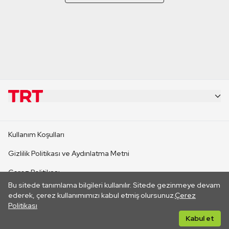
KURUMSAL
Kullanım Koşulları
KANAL SİTELERİ
Gizlilik Politikası ve Aydınlatma Metni
Çerez Politikası
SİTELER
Bu sitede tanımlama bilgileri kullanılır. Sitede gezinmeye devam
İletişim
ederek, çerez kullanımımızı kabul etmiş olursunuz.
Çerez
Politikası
CANLI YAYINLAR
Her hakkı saklıdır. ©2026 TRT. Bağlantı yoluyla gidilen dış
Kabul et
sitelerin içeriklerinden TRT sorumlu değildir.