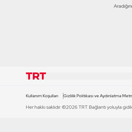
Aradığını
KURUMSAL
KANAL
Kullanım Koşulları
Gizlilik Politikası ve Aydınlatma Metn
TRT Hakkında
TRT 1
Her hakkı saklıdır. ©2026 TRT. Bağlantı yoluyla gidil
Mevzuat
TRT 2
Basın Açıklamaları
TRT Belge
Bize Ulaşın
TRT Habe