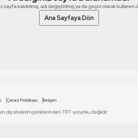
z sayfa kaldırılmış, adı değiştirilmiş ya da geçici olarak kullanım dış
Ana Sayfaya Dön
 SİTELERİ
SİTELER
i
Çerez Politikası
İletişim
TRT Kürdi
tabii
T
en dış sitelerin içeriklerinden TRT sorumlu değildir.
TRT World
TRT Dinle
T
sel
TRT Arabi
Engelsiz TRT
T
r
TRT Eba İlkokul
TRT 12 Punto
T