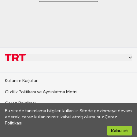
KURUMSAL
Kullanım Koşulları
KANAL SİTELERİ
Gizlilik Politikası ve Aydınlatma Metni
Çerez Politikası
SİTELER
Bu sitede tanımlama bilgileri kullanılır. Sitede gezinmeye devam
İletişim
ederek, çerez kullanımımızı kabul etmiş olursunuz.
Çerez
Politikası
CANLI YAYINLAR
Her hakkı saklıdır. ©2026 TRT. Bağlantı yoluyla gidilen dış
Kabul et
sitelerin içeriklerinden TRT sorumlu değildir.