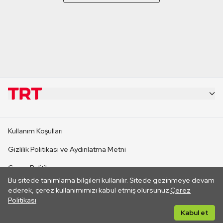
KURUMSAL
Kullanım Koşulları
KANAL SİTELERİ
Gizlilik Politikası ve Aydınlatma Metni
Çerez Politikası
SİTELER
Bu sitede tanımlama bilgileri kullanılır. Sitede gezinmeye devam
İletişim
ederek, çerez kullanımımızı kabul etmiş olursunuz.
Çerez
Politikası
CANLI YAYINLAR
Her hakkı saklıdır. ©2026 TRT. Bağlantı yoluyla gidilen dış
Kabul et
sitelerin içeriklerinden TRT sorumlu değildir.