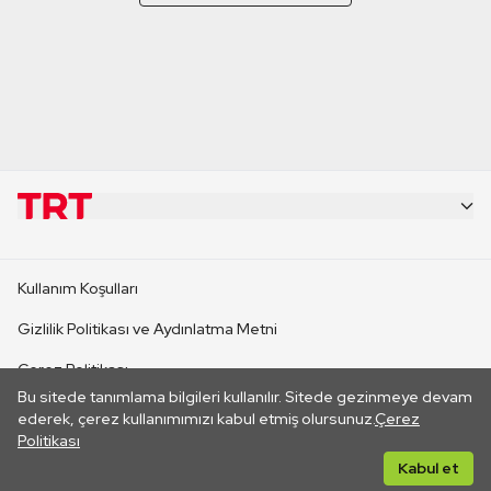
KURUMSAL
Kullanım Koşulları
KANAL SİTELERİ
Gizlilik Politikası ve Aydınlatma Metni
Çerez Politikası
SİTELER
Bu sitede tanımlama bilgileri kullanılır. Sitede gezinmeye devam
İletişim
ederek, çerez kullanımımızı kabul etmiş olursunuz.
Çerez
Politikası
CANLI YAYINLAR
Her hakkı saklıdır. ©2026 TRT. Bağlantı yoluyla gidilen dış
Kabul et
sitelerin içeriklerinden TRT sorumlu değildir.