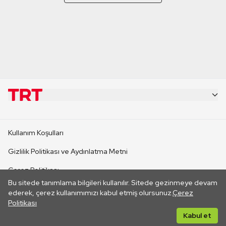
KURUMSAL
Kullanım Koşulları
KANAL SİTELERİ
Gizlilik Politikası ve Aydınlatma Metni
Çerez Politikası
SİTELER
Bu sitede tanımlama bilgileri kullanılır. Sitede gezinmeye devam
İletişim
ederek, çerez kullanımımızı kabul etmiş olursunuz.
Çerez
Politikası
CANLI YAYINLAR
Her hakkı saklıdır. ©2026 TRT. Bağlantı yoluyla gidilen dış
Kabul et
sitelerin içeriklerinden TRT sorumlu değildir.