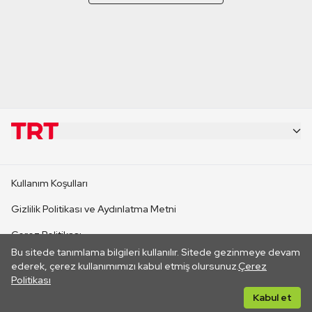
KURUMSAL
Kullanım Koşulları
KANAL SİTELERİ
Gizlilik Politikası ve Aydınlatma Metni
Çerez Politikası
SİTELER
Bu sitede tanımlama bilgileri kullanılır. Sitede gezinmeye devam
İletişim
ederek, çerez kullanımımızı kabul etmiş olursunuz.
Çerez
Politikası
CANLI YAYINLAR
Her hakkı saklıdır. ©2026 TRT. Bağlantı yoluyla gidilen dış
Kabul et
sitelerin içeriklerinden TRT sorumlu değildir.