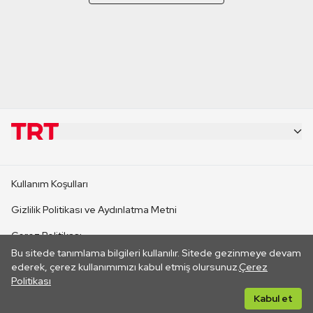
KURUMSAL
Kullanım Koşulları
KANAL SİTELERİ
Gizlilik Politikası ve Aydınlatma Metni
Çerez Politikası
SİTELER
Bu sitede tanımlama bilgileri kullanılır. Sitede gezinmeye devam
İletişim
ederek, çerez kullanımımızı kabul etmiş olursunuz.
Çerez
Politikası
CANLI YAYINLAR
Her hakkı saklıdır. ©2026 TRT. Bağlantı yoluyla gidilen dış
Kabul et
sitelerin içeriklerinden TRT sorumlu değildir.