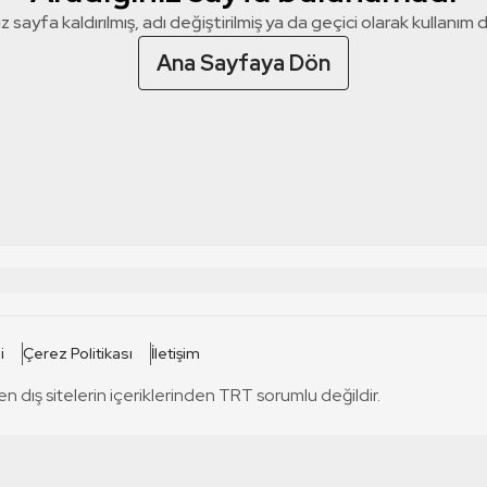
z sayfa kaldırılmış, adı değiştirilmiş ya da geçici olarak kullanım dış
Ana Sayfaya Dön
 SİTELERİ
SİTELER
i
Çerez Politikası
İletişim
TRT Kürdi
tabii
T
en dış sitelerin içeriklerinden TRT sorumlu değildir.
TRT World
TRT Dinle
T
sel
TRT Arabi
Engelsiz TRT
T
r
TRT Eba İlkokul
TRT 12 Punto
T