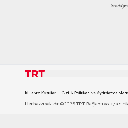
Aradığını
KURUMSAL
KANAL
Kullanım Koşulları
Gizlilik Politikası ve Aydınlatma Metn
TRT Hakkında
TRT 1
Her hakkı saklıdır. ©2026 TRT. Bağlantı yoluyla gidil
Mevzuat
TRT 2
Basın Açıklamaları
TRT Belge
Bize Ulaşın
TRT Habe