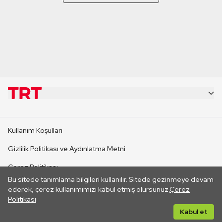
KURUMSAL
Kullanım Koşulları
KANAL SİTELERİ
Gizlilik Politikası ve Aydınlatma Metni
Çerez Politikası
SİTELER
Bu sitede tanımlama bilgileri kullanılır. Sitede gezinmeye devam
İletişim
ederek, çerez kullanımımızı kabul etmiş olursunuz.
Çerez
Politikası
CANLI YAYINLAR
Her hakkı saklıdır. ©2026 TRT. Bağlantı yoluyla gidilen dış
Kabul et
sitelerin içeriklerinden TRT sorumlu değildir.