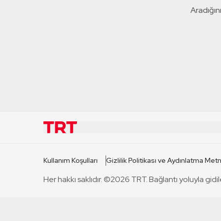
Aradığını
KURUMSAL
KANAL
Kullanım Koşulları
Gizlilik Politikası ve Aydınlatma Metn
TRT Hakkında
TRT 1
Her hakkı saklıdır. ©2026 TRT. Bağlantı yoluyla gidil
Mevzuat
TRT 2
Basın Açıklamaları
TRT Belge
Bize Ulaşın
TRT Habe