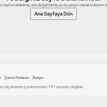
z sayfa kaldırılmış, adı değiştirilmiş ya da geçici olarak kullanım dış
Ana Sayfaya Dön
 SİTELERİ
SİTELER
i
Çerez Politikası
İletişim
TRT Kürdi
tabii
T
en dış sitelerin içeriklerinden TRT sorumlu değildir.
TRT World
TRT Dinle
T
sel
TRT Arabi
Engelsiz TRT
T
r
TRT Eba İlkokul
TRT 12 Punto
T