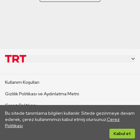
KURUMSAL
Kullanım Koşulları
KANAL SİTELERİ
Gizlilik Politikası ve Aydınlatma Metni
Çerez Politikası
SİTELER
Bu sitede tanımlama bilgileri kullanılır. Sitede gezinmeye devam
İletişim
ederek, çerez kullanımımızı kabul etmiş olursunuz.
Çerez
Politikası
CANLI YAYINLAR
Her hakkı saklıdır. ©2026 TRT. Bağlantı yoluyla gidilen dış
Kabul et
sitelerin içeriklerinden TRT sorumlu değildir.