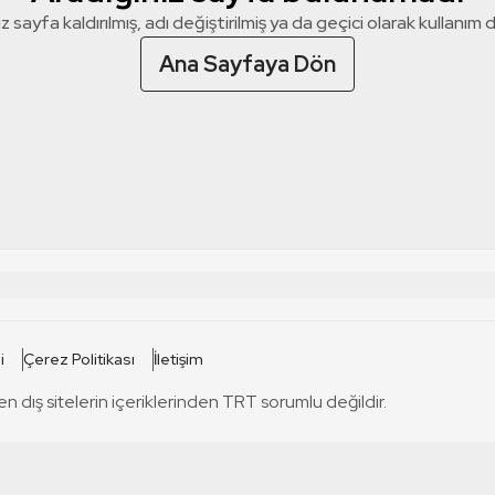
z sayfa kaldırılmış, adı değiştirilmiş ya da geçici olarak kullanım dış
Ana Sayfaya Dön
 SİTELERİ
SİTELER
i
Çerez Politikası
İletişim
TRT Kürdi
tabii
T
en dış sitelerin içeriklerinden TRT sorumlu değildir.
TRT World
TRT Dinle
T
sel
TRT Arabi
Engelsiz TRT
T
r
TRT Eba İlkokul
TRT 12 Punto
T