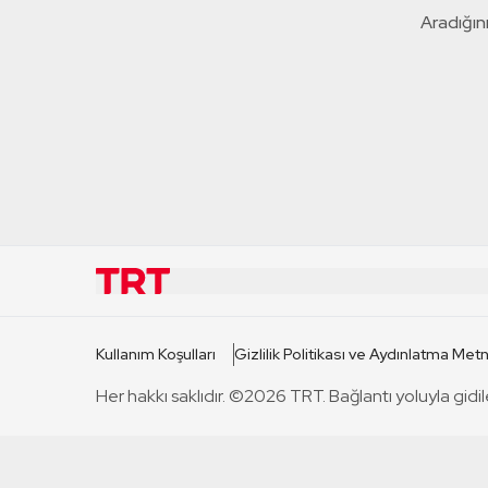
Aradığını
KURUMSAL
KANAL
Kullanım Koşulları
Gizlilik Politikası ve Aydınlatma Metn
TRT Hakkında
TRT 1
Her hakkı saklıdır. ©2026 TRT. Bağlantı yoluyla gidil
Mevzuat
TRT 2
Basın Açıklamaları
TRT Belge
Bize Ulaşın
TRT Habe