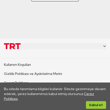
KURUMSAL
Kullanım Koşulları
KANAL SİTELERİ
Gizlilik Politikası ve Aydınlatma Metni
Çerez Politikası
SİTELER
Bu sitede tanımlama bilgileri kullanılır. Sitede gezinmeye devam
İletişim
ederek, çerez kullanımımızı kabul etmiş olursunuz.
Çerez
Politikası
CANLI YAYINLAR
Her hakkı saklıdır. ©2026 TRT. Bağlantı yoluyla gidilen dış
Kabul et
sitelerin içeriklerinden TRT sorumlu değildir.