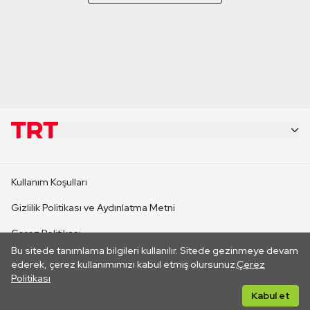
KURUMSAL
Kullanım Koşulları
KANAL SİTELERİ
Gizlilik Politikası ve Aydınlatma Metni
Çerez Politikası
SİTELER
Bu sitede tanımlama bilgileri kullanılır. Sitede gezinmeye devam
İletişim
ederek, çerez kullanımımızı kabul etmiş olursunuz.
Çerez
Politikası
CANLI YAYINLAR
Her hakkı saklıdır. ©2026 TRT. Bağlantı yoluyla gidilen dış
Kabul et
sitelerin içeriklerinden TRT sorumlu değildir.