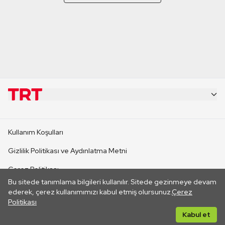
KURUMSAL
Kullanım Koşulları
KANAL SİTELERİ
Gizlilik Politikası ve Aydınlatma Metni
Çerez Politikası
SİTELER
Bu sitede tanımlama bilgileri kullanılır. Sitede gezinmeye devam
İletişim
ederek, çerez kullanımımızı kabul etmiş olursunuz.
Çerez
Politikası
CANLI YAYINLAR
Her hakkı saklıdır. ©2026 TRT. Bağlantı yoluyla gidilen dış
Kabul et
sitelerin içeriklerinden TRT sorumlu değildir.