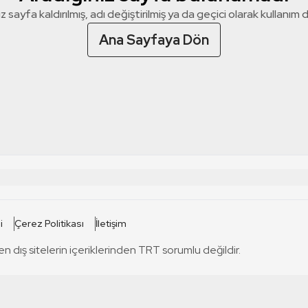
z sayfa kaldırılmış, adı değiştirilmiş ya da geçici olarak kullanım dış
Ana Sayfaya Dön
 SİTELERİ
SİTELER
i
Çerez Politikası
İletişim
TRT Kürdi
tabii
T
en dış sitelerin içeriklerinden TRT sorumlu değildir.
TRT World
TRT Dinle
T
sel
TRT Arabi
Engelsiz TRT
T
r
TRT Eba İlkokul
TRT 12 Punto
T