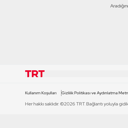
Aradığını
KURUMSAL
KANAL
Kullanım Koşulları
Gizlilik Politikası ve Aydınlatma Metn
TRT Hakkında
TRT 1
Her hakkı saklıdır. ©2026 TRT. Bağlantı yoluyla gidil
Mevzuat
TRT 2
Basın Açıklamaları
TRT Belge
Bize Ulaşın
TRT Habe