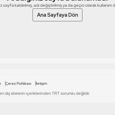
z sayfa kaldırılmış, adı değiştirilmiş ya da geçici olarak kullanım dış
Ana Sayfaya Dön
 SİTELERİ
SİTELER
i
Çerez Politikası
İletişim
TRT Kürdi
tabii
T
en dış sitelerin içeriklerinden TRT sorumlu değildir.
TRT World
TRT Dinle
T
sel
TRT Arabi
Engelsiz TRT
T
r
TRT Eba İlkokul
TRT 12 Punto
T