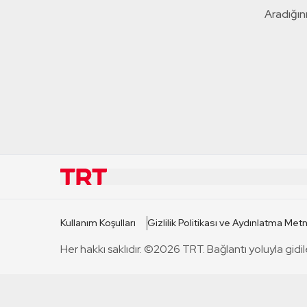
Aradığını
KURUMSAL
KANAL
Kullanım Koşulları
Gizlilik Politikası ve Aydınlatma Metn
TRT Hakkında
TRT 1
Her hakkı saklıdır. ©2026 TRT. Bağlantı yoluyla gidil
Mevzuat
TRT 2
Basın Açıklamaları
TRT Belge
Bize Ulaşın
TRT Habe