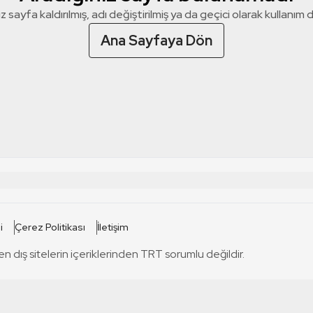
z sayfa kaldırılmış, adı değiştirilmiş ya da geçici olarak kullanım dış
Ana Sayfaya Dön
 SİTELERİ
SİTELER
i
Çerez Politikası
İletişim
TRT Kürdi
tabii
T
en dış sitelerin içeriklerinden TRT sorumlu değildir.
TRT World
TRT Dinle
T
sel
TRT Arabi
Engelsiz TRT
T
r
TRT Eba İlkokul
TRT 12 Punto
T